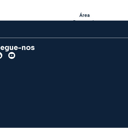
Área
Reservada
egue-nos