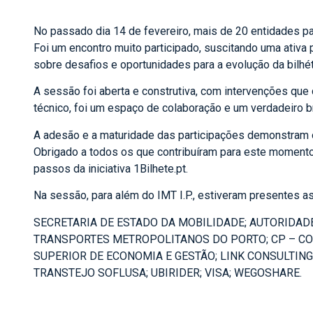
No passado dia 14 de fevereiro, mais de 20 entidades par
Foi um encontro muito participado, suscitando uma ativa 
sobre desafios e oportunidades para a evolução da bilhét
A sessão foi aberta e construtiva, com intervenções que
técnico, foi um espaço de colaboração e um verdadeiro br
A adesão e a maturidade das participações demonstram 
Obrigado a todos os que contribuíram para este momento 
passos da iniciativa 1Bilhete.pt.
Na sessão, para além do IMT I.P., estiveram presentes a
SECRETARIA DE ESTADO DA MOBILIDADE; AUTORIDAD
TRANSPORTES METROPOLITANOS DO PORTO; CP – COMB
SUPERIOR DE ECONOMIA E GESTÃO; LINK CONSULTING
TRANSTEJO SOFLUSA; UBIRIDER; VISA; WEGOSHARE.