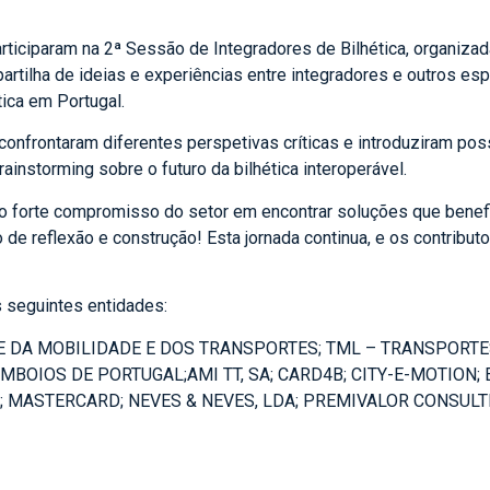
ticiparam na 2ª Sessão de Integradores de Bilhética, organizada 
partilha de ideias e experiências entre integradores e outros e
ica em Portugal.
 confrontaram diferentes perspetivas críticas e introduziram p
ainstorming sobre o futuro da bilhética interoperável.
o forte compromisso do setor em encontrar soluções que benef
de reflexão e construção! Esta jornada continua, e os contribu
s seguintes entidades:
E DA MOBILIDADE E DOS TRANSPORTES; TML – TRANSPORTE
OIOS DE PORTUGAL;AMI TT, SA; CARD4B; CITY-E-MOTION; E
; MASTERCARD; NEVES & NEVES, LDA; PREMIVALOR CONSULTI